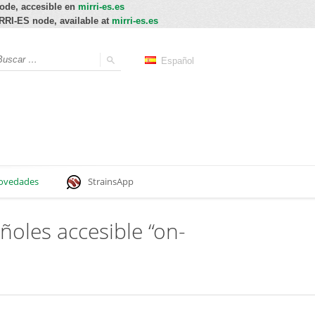
node, accesible en
mirri-es.es
IRRI-ES node, available at
mirri-es.es
Español
ovedades
StrainsApp
oles accesible “on-