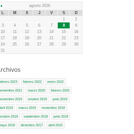
agosto 2026
L
M
X
J
V
S
D
1
2
3
4
5
6
7
8
9
10
11
12
13
14
15
16
17
18
19
20
21
22
23
24
25
26
27
28
29
30
31
rchivos
febrero 2023
febrero 2022
enero 2022
noviembre 2021
marzo 2020
febrero 2020
noviembre 2019
octubre 2019
junio 2019
abril 2019
marzo 2019
noviembre 2018
octubre 2018
septiembre 2018
junio 2018
mayo 2018
diciembre 2017
abril 2015