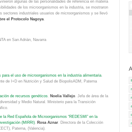
rvinieron algunas de las personalidades de referencia en materia
ibilidades de los microorganismos en la industria, se mostraron
s sectores industriales usuarios de microorganismos y se llevó
obre el Protocolo Nagoya
.
NTA en San Adrián, Navarra
A
 para el uso de microorganismos en la industria alimentaria
.
nte de I+D en Nutrición y Salud de BiopolisADM, Paterna
zación de recursos genéticos
.
Noelia Vallejo
. Jefa de área de la
iversidad y Medio Natural. Ministerio para la Transición
fico.
 de la Red Española de Microorganismos “REDESMI” en la
nvestigación (MIRRI)
.
Rosa Aznar
. Directora de la Colección
CECT), Paterna, (Valencia).