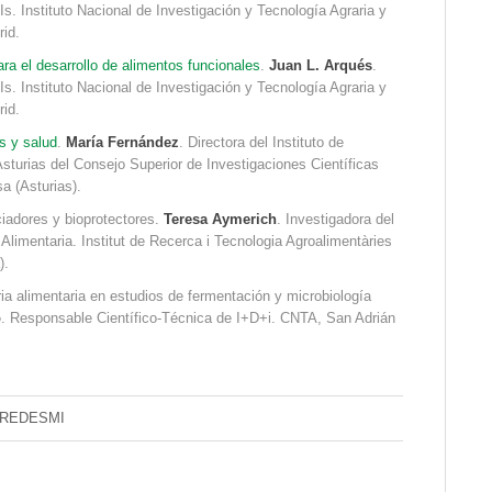
PIs. Instituto Nacional de Investigación y Tecnología Agraria y
rid.
ara el desarrollo de alimentos funcionales
.
Juan L. Arqués
.
PIs. Instituto Nacional de Investigación y Tecnología Agraria y
rid.
s y salud
.
María Fernández
. Directora del Instituto de
sturias del Consejo Superior de Investigaciones Científicas
sa (Asturias).
ciadores y bioprotectores.
Teresa Aymerich
. Investigadora del
limentaria. Institut de Recerca i Tecnologia Agroalimentàries
).
ia alimentaria en estudios de fermentación y microbiología
o
. Responsable Científico-Técnica de I+D+i. CNTA, San Adrián
REDESMI