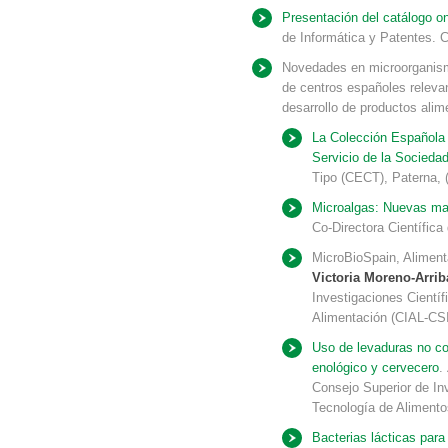
Presentación del catálogo o
de Informática y Patentes. 
Novedades en microorganismo
de centros españoles relevan
desarrollo de productos alim
La Colección Española 
Servicio de la Socieda
Tipo (CECT), Paterna, (
Microalgas: Nuevas ma
Co-Directora Científic
MicroBioSpain, Alimenta
Victoria Moreno-Arrib
Investigaciones Científ
Alimentación (CIAL-CSI
Uso de levaduras no c
enológico y cervecero
.
Consejo Superior de Inv
Tecnología de Alimento
Bacterias lácticas para