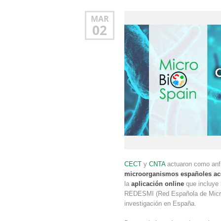
MAR
02
CECT
y
CNTA
actuaron como anfi
microorganismos españoles acc
la
aplicación online
que incluye 
REDESMI (Red Española de Microo
investigación en España.