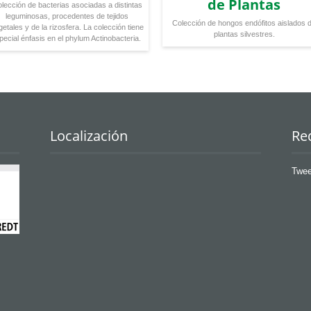
de Plantas
lección de bacterias asociadas a distintas
leguminosas, procedentes de tejidos
Colección de hongos endófitos aislados 
getales y de la rizosfera. La colección tiene
plantas silvestres.
pecial énfasis en el phylum Actinobacteria.
Localización
Re
Twee