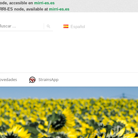
node, accesible en
mirri-es.es
IRRI-ES node, available at
mirri-es.es
Español
ovedades
StrainsApp