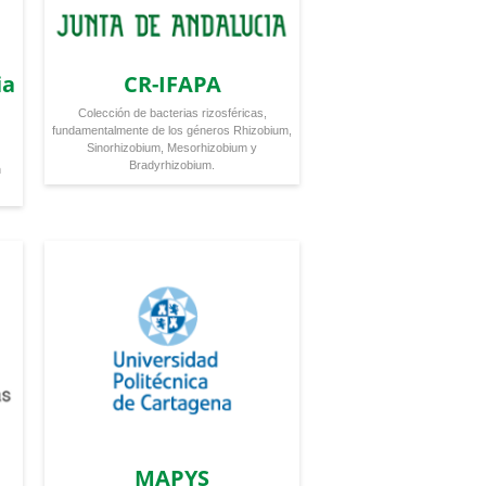
ia
CR-IFAPA
Colección de bacterias rizosféricas,
fundamentalmente de los géneros Rhizobium,
Sinorhizobium, Mesorhizobium y
Bradyrhizobium.
n
MAPYS