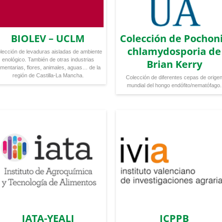
BIOLEV – UCLM
Colección de Pochon
chlamydosporia de
lección de levaduras aisladas de ambiente
enológico. También de otras industrias
Brian Kerry
imentarias, flores, animales, aguas… de la
región de Castilla-La Mancha.
Colección de diferentes cepas de orige
mundial del hongo endófito/nematófago.
IATA-YEALI
ICPPB