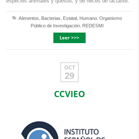
especies animales y quesos, y de heces de lactante.
Alimentos
,
Bacterias
,
Estatal
,
Humano
,
Organismo
Público de Investigación
,
REDESMI
Leer >>>
OCT
29
CCVIEO