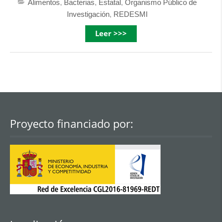
Alimentos
,
Bacterias
,
Estatal
,
Organismo Público de
Investigación
,
REDESMI
Leer >>>
Proyecto financiado por: